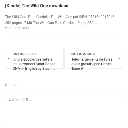
[Kindle] The Wild One download
The Wild One. Ruth Cardello The-Wild-One.pdf ISBN: 9781542017046 |
252 pages | 7 Mb The Wild One Ruth Cardello Page: 252 ...
2021.07.12 16:19
2021.02.27 21:07
2021.02.27 00:05
Kindle ebooks bestsellers
Téléchargements de livres
free download Short Range
audio gratuits ipod Naruto
CHM in English by Steph…
Tome 9
0
コメント