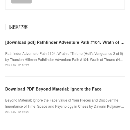
関連記事
[download pdf] Pathfinder Adventure Path #104: Wrath of Thrune (Hell's Vengeance 2 of 6)
Pathfinder Adventure Path #104: Wrath of Thrune (Hell's Vengeance 2 of 6)
by Thurston Hillman Pathfinder Adventure Path #104: Wrath of Thrune (H…
2021.07.12 16:21
Download PDF Beyond Material: Ignore the Face
Beyond Material: Ignore the Face Value of Your Pieces and Discover the
Importance of Time, Space and Psychology in Chess by Davorin Kuljasev…
2021.07.12 16:20