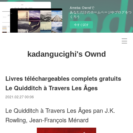
Ameba Owndで
あなただけのホームページやブログをつ
くろう
今すぐ試す
kadangucighi's Ownd
Livres téléchargeables complets gratuits
Le Quidditch à Travers Les Âges
2021.02.27 00:06
Le Quidditch à Travers Les Âges pan J.K.
Rowling, Jean-François Ménard