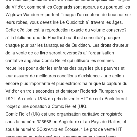
du Vif d'or, comment les Cognards sont apparus ou pourquoi les
Wigtown Wanderers portent l'image d'un couteau de boucher sur
leurs robes, vous devez lire Le Quidditch a` travers les âges.
Cette e?dition est la reproduction exacte du volume conserve?
a` la bibliothe`que de Poudlard ou` il est consulte? presque
chaque jour par les fanatiques de Quidditch. Les droits d'auteur
de la vente de ce livre seront reverse?s a` l'organisation
caritative anglaise Comic Relief qui utilisera les sommes
recueillies pour aider les enfants des pays les plus pauvres et
leur assurer de meilleures conditions d'existence - une action
encore plus importante et plus extraordinaire que la capture du
Vif d'or en trois secondes et demiepar Roderick Plumpton en
1921. Au moins 15 % du prix de vente HT* de cet eBook feront
l'objet d'une donation à Comic Relief (UK).
Comic Relief (UK) est une organisation caritative enregistrée
sous le numéro 326568 en Angleterre et au Pays de Galles, et
sous le numéro SC039730 en Écosse. * Le prix de vente HT
correspond au prix payé par le consommateur hors taxes