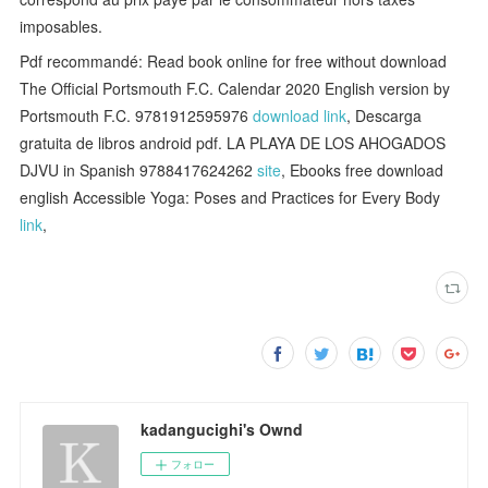
imposables.
Pdf recommandé: Read book online for free without download
The Official Portsmouth F.C. Calendar 2020 English version by
Portsmouth F.C. 9781912595976
download link
, Descarga
gratuita de libros android pdf. LA PLAYA DE LOS AHOGADOS
DJVU in Spanish 9788417624262
site
, Ebooks free download
english Accessible Yoga: Poses and Practices for Every Body
link
,
kadangucighi's Ownd
フォロー